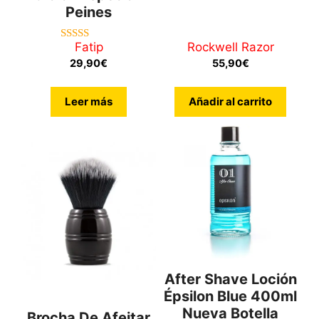
de 5
Peines
Fatip
Rockwell Razor
5.00
de 5
29,90
€
55,90
€
Leer más
Añadir al carrito
After Shave Loción
Épsilon Blue 400ml
Nueva Botella
Brocha De Afeitar