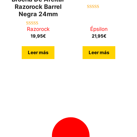
Razorock Barrel
Negra 24mm
5.00
de 5
Razorock
Épsilon
4.71
de 5
19,95
€
21,95
€
Leer más
Leer más