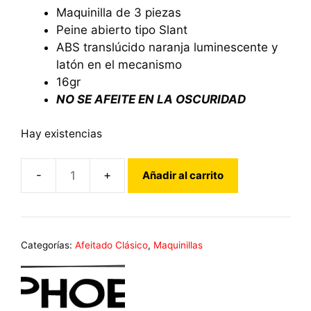
Maquinilla de 3 piezas
Peine abierto tipo Slant
ABS translúcido naranja luminescente y
latón en el mecanismo
16gr
NO SE AFEITE EN LA OSCURIDAD
Hay existencias
Añadir al carrito
Maquinilla
de
Afeitar
Clásica
Categorías:
Afeitado Clásico
,
Maquinillas
Slant
El
Fantasma
Naranja