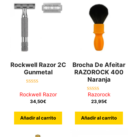
Rockwell Razor 2C
Brocha De Afeitar
Gunmetal
RAZOROCK 400
Naranja
5.00
de 5
Rockwell Razor
Razorock
5.00
de 5
34,50
€
23,95
€
Añadir al carrito
Añadir al carrito