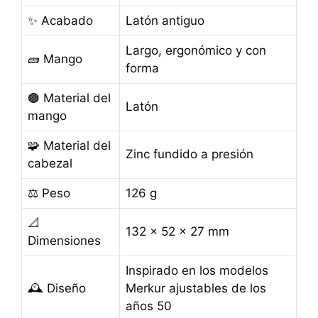
✨ Acabado
Latón antiguo
Largo, ergonómico y con
🧱 Mango
forma
🟤 Material del
Latón
mango
🧩 Material del
Zinc fundido a presión
cabezal
⚖️ Peso
126 g
📐
132 x 52 x 27 mm
Dimensiones
Inspirado en los modelos
🕰️ Diseño
Merkur ajustables de los
años 50