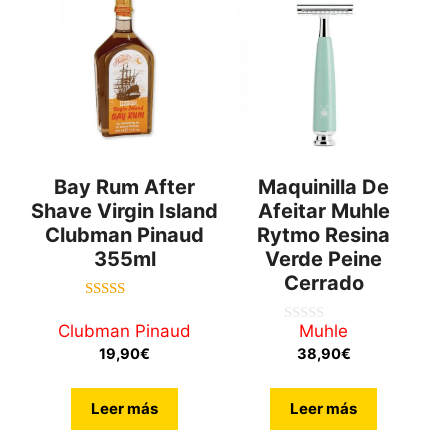
Bay Rum After
Maquinilla De
Shave Virgin Island
Afeitar Muhle
Clubman Pinaud
Rytmo Resina
355ml
Verde Peine
Cerrado
4.60
de 5
Clubman Pinaud
Muhle
0
d
19,90
€
38,90
€
e
5
Leer más
Leer más