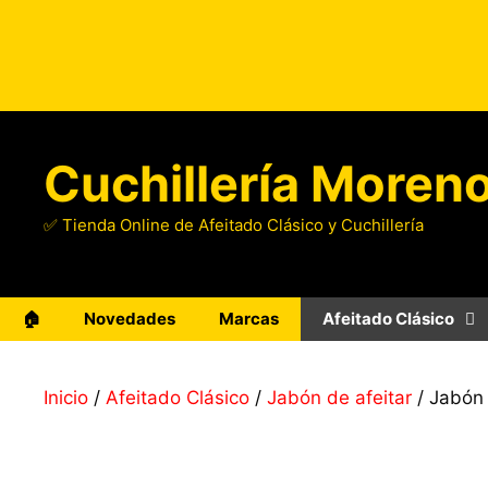
Saltar
al
contenido
Cuchillería Moren
✅ Tienda Online de Afeitado Clásico y Cuchillería
🏠
Novedades
Marcas
Afeitado Clásico
Inicio
/
Afeitado Clásico
/
Jabón de afeitar
/ Jabón 