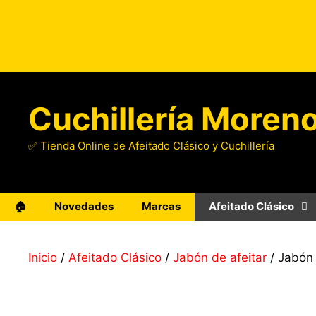
Saltar
al
contenido
Cuchillería Moren
✅ Tienda Online de Afeitado Clásico y Cuchillería
🏠
Novedades
Marcas
Afeitado Clásico
Inicio
/
Afeitado Clásico
/
Jabón de afeitar
/ Jabón 