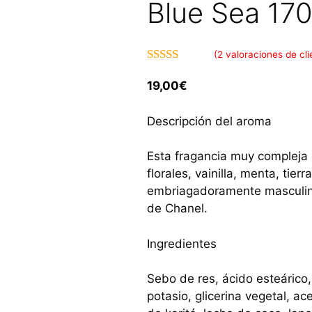
Blue Sea 170
(
2
valoraciones de cli
5.00
de 5
19,00
€
Descripción del aroma
Esta fragancia muy complej
florales, vainilla, menta, tie
embriagadoramente masculin
de Chanel.
Ingredientes
Sebo de res, ácido esteárico,
potasio, glicerina vegetal, a