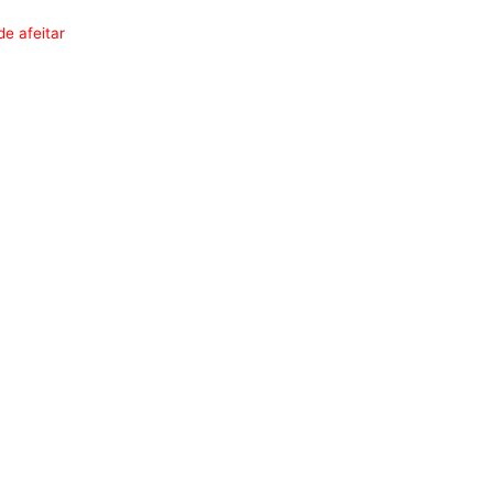
de afeitar
l