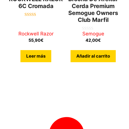
6C Cromada
Cerda Premium
Semogue Owners
Club Marfil
4.71
de 5
Rockwell Razor
Semogue
0
d
55,90
€
42,00
€
e
5
Leer más
Añadir al carrito