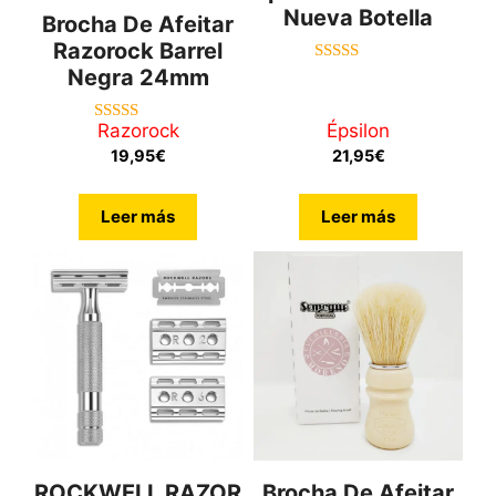
Nueva Botella
Brocha De Afeitar
Razorock Barrel
Negra 24mm
5.00
de 5
Razorock
Épsilon
4.71
de 5
19,95
€
21,95
€
Leer más
Leer más
ROCKWELL RAZOR
Brocha De Afeitar