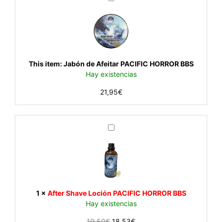
a
b
ó
n
d
e
This item:
Jabón de Afeitar PACIFIC HORROR BBS
A
Hay existencias
f
21,95
€
e
i
t
a
A
r
f
P
t
A
e
C
r
I
S
F
h
1
×
After Shave Loción PACIFIC HORROR BBS
I
a
Hay existencias
C
v
H
El
El
19,50
€
18,53
€
e