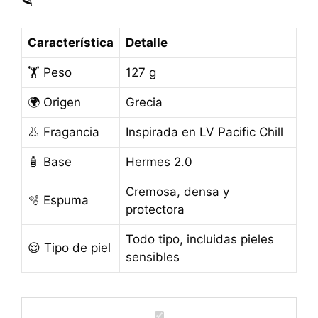
🪒
Característica
Detalle
🏋️ Peso
127 g
🌍 Origen
Grecia
👃 Fragancia
Inspirada en LV Pacific Chill
🧴 Base
Hermes 2.0
Cremosa, densa y
🫧 Espuma
protectora
Todo tipo, incluidas pieles
😌 Tipo de piel
sensibles
J