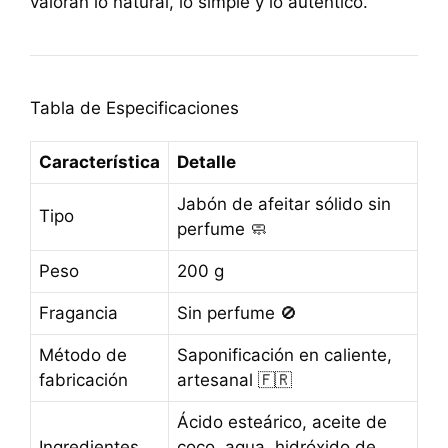
valoran lo natural, lo simple y lo auténtico.
Tabla de Especificaciones
Característica
Detalle
Jabón de afeitar sólido sin
Tipo
perfume 🧼
Peso
200 g
Fragancia
Sin perfume 🚫
Método de
Saponificación en caliente,
fabricación
artesanal 🇫🇷
Ácido esteárico, aceite de
Ingredientes
coco, agua, hidróxido de