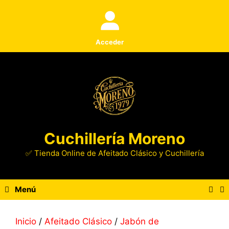
Saltar
al
contenido
Acceder
Cuchillería Moreno
✅ Tienda Online de Afeitado Clásico y Cuchillería
Menú
Inicio
/
Afeitado Clásico
/
Jabón de