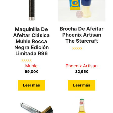
Brocha De Afeitar
Maquinilla De
Phoenix Artisan
Afeitar Clásica
The Starcraft
Muhle Rocca
Negra Edición
Limitada R96
5.00
de 5
Muhle
Phoenix Artisan
5.00
de 5
99,00
€
32,95
€
Leer más
Leer más