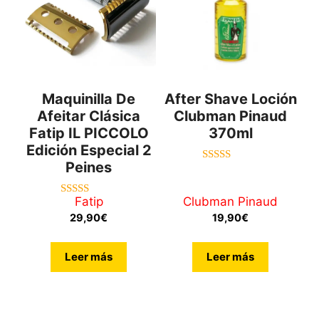
Maquinilla De
After Shave Loción
Afeitar Clásica
Clubman Pinaud
Fatip IL PICCOLO
370ml
Edición Especial 2
Peines
5.00
de 5
Fatip
Clubman Pinaud
5.00
de 5
29,90
€
19,90
€
Leer más
Leer más