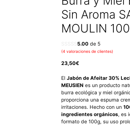
Burra y Miel
Sin Aroma 
MOULIN 10
5.00
de 5
(
4
valoraciones de clientes)
23,50
€
El
Jabón de Afeitar 30% Lech
MEUSIEN
es un producto nat
burra ecológica y miel orgáni
proporciona una espuma cremo
irritaciones. Hecho con un
10
ingredientes orgánicos
, es 
formato de 100g, su uso prolo