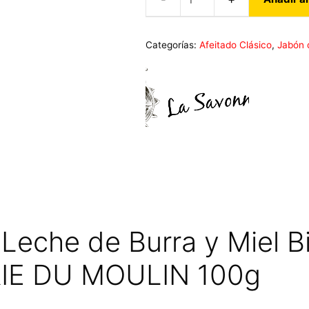
Jabón
de
Afeitar
Categorías:
Afeitado Clásico
,
Jabón 
30%
Leche
de
Burra
y
Miel
Bio
LE
PT'I
MEUSIEN
Sin
 Leche de Burra y Miel 
Aroma
IE DU MOULIN 100g
SAVONNERIE
DU
MOULIN