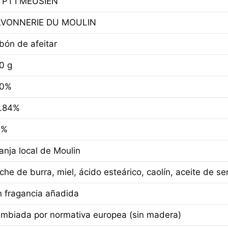
 PT’I MEUSIEN
VONNERIE DU MOULIN
bón de afeitar
0 g
00%
.84%
0%
anja local de Moulin
che de burra, miel, ácido esteárico, caolín, aceite de se
n fragancia añadida
mbiada por normativa europea (sin madera)