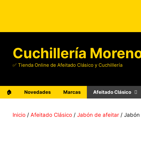
Saltar
al
contenido
Cuchillería Moren
✅ Tienda Online de Afeitado Clásico y Cuchillería
🏠
Novedades
Marcas
Afeitado Clásico
Inicio
/
Afeitado Clásico
/
Jabón de afeitar
/ Jabón