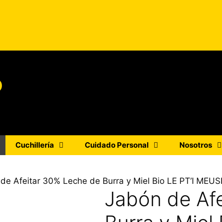
o
Cuchillería
Cuidado Personal
Nosotros
 de Afeitar 30% Leche de Burra y Miel Bio LE PT’I M
Jabón de Af