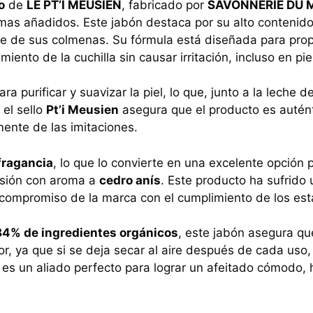
o
de
LE PT’I MEUSIEN
, fabricado por
SAVONNERIE DU 
100g
omas añadidos. Este jabón destaca por su alto contenid
cantidad
te de sus colmenas. Su fórmula está diseñada para pr
iento de la cuchilla sin causar irritación, incluso en pie
a purificar y suavizar la piel, lo que, junto a la leche
, el sello
Pt’i Meusien
asegura que el producto es autént
mente de las imitaciones.
fragancia
, lo que lo convierte en una excelente opción 
rsión con aroma a
cedro anís
. Este producto ha sufrido
 compromiso de la marca con el cumplimiento de los está
84% de ingredientes orgánicos
, este jabón asegura qu
, ya que si se deja secar al aire después de cada uso,
es un aliado perfecto para lograr un afeitado cómodo, 