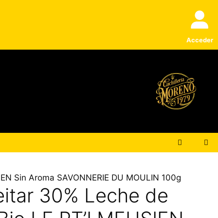
Afeitar
30%
Leche
de
Acceder
Burra
y
Miel
Bio
LE
PT'I
MEUSIEN
Sin
Aroma
SAVONNERIE
DU
MOULIN
100g
EUSIEN Sin Aroma SAVONNERIE DU MOULIN 100g
cantidad
eitar 30% Leche de