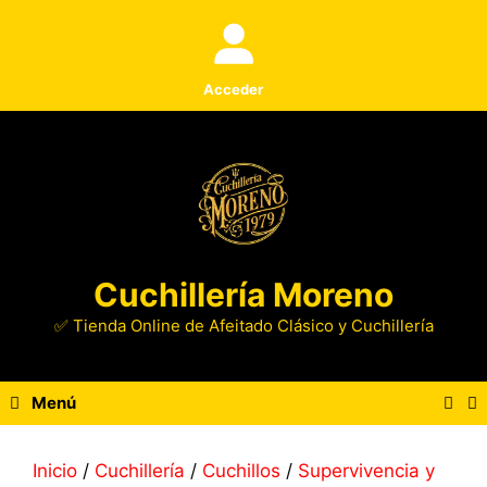
Saltar
al
contenido
Acceder
Cuchillería Moreno
✅ Tienda Online de Afeitado Clásico y Cuchillería
Menú
Inicio
/
Cuchillería
/
Cuchillos
/
Supervivencia y