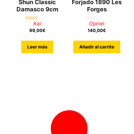
Shun Classic
Forjado 1890 Les
Damasco 9cm
Forges
Kai
Opinel
4.00
0
de 5
d
99,00
€
140,00
€
e
5
Leer más
Añadir al carrito