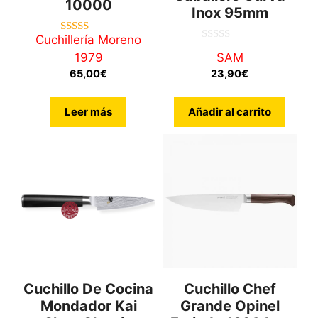
10000
Inox 95mm
Cuchillería Moreno
5.00
0
de 5
1979
SAM
d
e
65,00
€
23,90
€
5
Leer más
Añadir al carrito
Cuchillo De Cocina
Cuchillo Chef
Mondador Kai
Grande Opinel