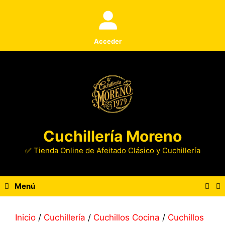
Saltar
al
contenido
Acceder
Cuchillería Moreno
✅ Tienda Online de Afeitado Clásico y Cuchillería
Menú
Inicio
/
Cuchillería
/
Cuchillos Cocina
/
Cuchillos