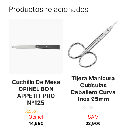
Productos relacionados
Tijera Manicura
Cuchillo De Mesa
Cutículas
OPINEL BON
Caballero Curva
APPETIT PRO
Inox 95mm
Nº125
0
Opinel
SAM
5.00
d
de 5
e
14,95
€
23,90
€
5