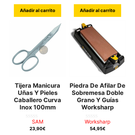
Añadir al carrito
Añadir al carrito
Tijera Manicura
Piedra De Afilar De
Uñas Y Pieles
Sobremesa Doble
Caballero Curva
Grano Y Guías
Inox 100mm
Worksharp
SAM
Worksharp
0
0
d
d
23,90
€
54,95
€
e
e