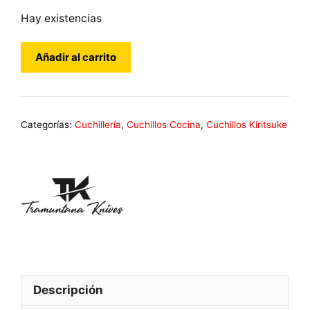
Hay existencias
Cuchillo
Añadir al carrito
Cocina
Kiritsuke
TRAMUNTANA
Damasco
Categorías:
Cuchillería
,
Cuchillos Cocina
,
Cuchillos Kiritsuke
VG10
Madera
Epoxi
CD01
cantidad
Descripción