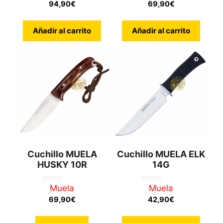
d
d
94,90
€
69,90
€
e
e
5
5
Añadir al carrito
Añadir al carrito
Cuchillo MUELA
Cuchillo MUELA ELK
HUSKY 10R
14G
Muela
Muela
0
0
d
d
69,90
€
42,90
€
e
e
5
5