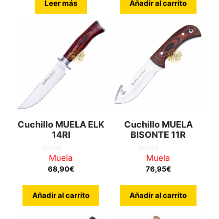
Leer más
Añadir al carrito
Cuchillo MUELA ELK
Cuchillo MUELA
14RI
BISONTE 11R
Muela
Muela
0
0
d
d
68,90
€
76,95
€
e
e
5
5
Añadir al carrito
Añadir al carrito