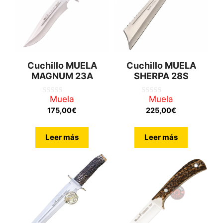
Cuchillo MUELA
Cuchillo MUELA
MAGNUM 23A
SHERPA 28S
Muela
Muela
0
0
d
d
175,00
€
225,00
€
e
e
5
5
Leer más
Leer más