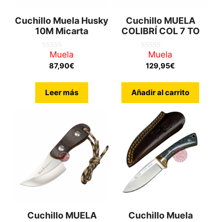
Cuchillo Muela Husky
Cuchillo MUELA
10M Micarta
COLIBRÍ COL 7 TO
Muela
Muela
0
0
d
d
87,90
€
129,95
€
e
e
5
5
Leer más
Añadir al carrito
Cuchillo MUELA
Cuchillo Muela