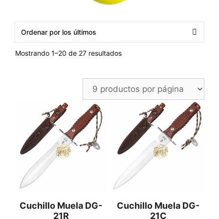
Ordenado
Mostrando 1–20 de 27 resultados
por
los
últimos
Cuchillo Muela DG-
Cuchillo Muela DG-
21R
21C