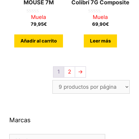
MOUSE 7M
Colibrí 7G Composite
Muela
Muela
0
0
d
d
79,95
€
69,90
€
e
e
5
5
Añadir al carrito
Leer más
1
2
→
Marcas