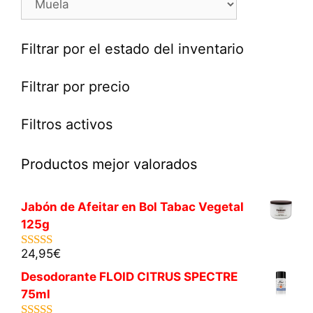
Filtrar por el estado del inventario
Filtrar por precio
Filtros activos
Productos mejor valorados
Jabón de Afeitar en Bol Tabac Vegetal
125g
24,95
€
5.00
de 5
Desodorante FLOID CITRUS SPECTRE
75ml