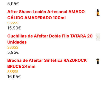
5,95
€
5.00
de 5
After Shave Loción Artesanal AMADO
CÁLIDO AMADERADO 100ml
15,90
€
5.00
de 5
Cuchillas de Afeitar Doble Filo TATARA 20
Unidades
5,95
€
5.00
de 5
Brocha de Afeitar Sintética RAZOROCK
BRUCE 24mm
16,95
€
5.00
de 5