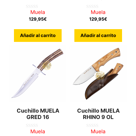
Muela
Muela
0
0
d
d
129,95
€
129,95
€
e
e
5
5
Añadir al carrito
Añadir al carrito
Cuchillo MUELA
Cuchillo MUELA
GRED 16
RHINO 9 OL
Muela
Muela
0
0