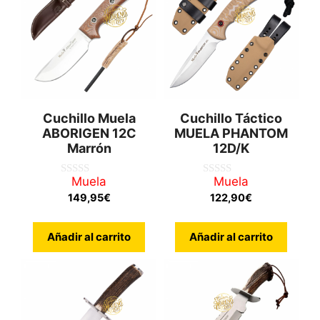
Cuchillo Muela
Cuchillo Táctico
ABORIGEN 12C
MUELA PHANTOM
Marrón
12D/K
Muela
Muela
0
0
d
d
149,95
€
122,90
€
e
e
5
5
Añadir al carrito
Añadir al carrito