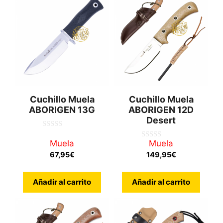
Cuchillo Muela
Cuchillo Muela
ABORIGEN 13G
ABORIGEN 12D
Desert
0
d
Muela
Muela
0
e
d
67,95
€
149,95
€
5
e
5
Añadir al carrito
Añadir al carrito