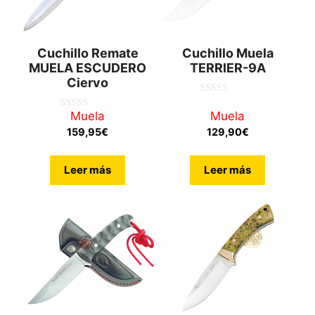
Cuchillo Remate
Cuchillo Muela
MUELA ESCUDERO
TERRIER-9A
Ciervo
0
d
Muela
Muela
0
e
d
159,95
€
129,90
€
5
e
5
Leer más
Leer más