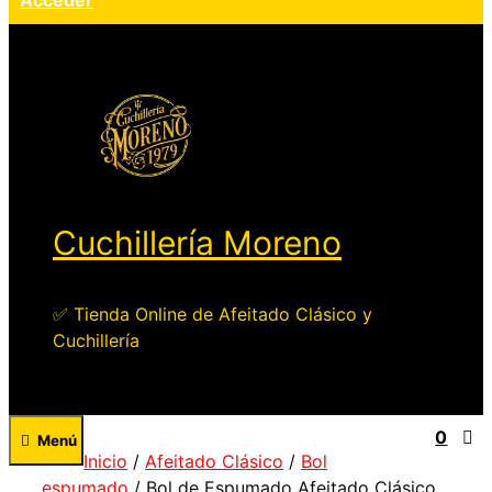
Acceder
Cuchillería Moreno
✅ Tienda Online de Afeitado Clásico y
Cuchillería
0
Menú
Inicio
/
Afeitado Clásico
/
Bol
espumado
/ Bol de Espumado Afeitado Clásico