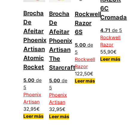
6C
Brocha
Brocha
Rockwell
Cromada
De
De
Razor
4.71
de 5
Afeitar
Afeitar
6S
Rockwell
Phoenix
Phoenix
Razor
5.00
de
Artisan
Artisan
55,90
€
5
Atomic
The
Leer más
Rockwell
Rocket
Razor
Starcraft
122,50
€
5.00
de
5.00
de
Leer más
5
5
Phoenix
Phoenix
Artisan
Artisan
32,95
€
32,95
€
Leer más
Leer más