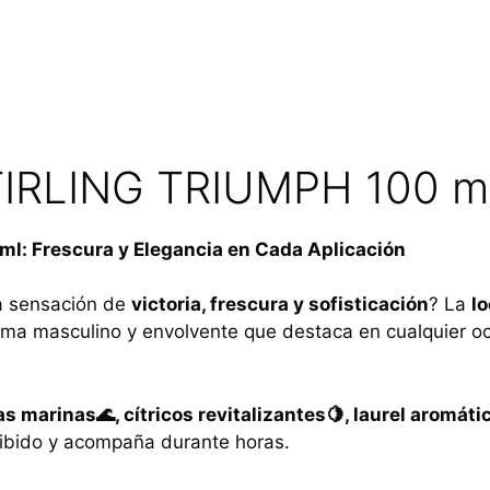
l
STIRLING TRIUMPH 100 m
l: Frescura y Elegancia en Cada Aplicación
na sensación de
victoria, frescura y sofisticación
? La
lo
oma masculino y envolvente que destaca en cualquier oc
s marinas🌊, cítricos revitalizantes🍋, laurel aromáti
cibido y acompaña durante horas.