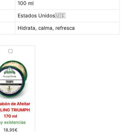
100 ml
Estados Unidos🇺🇸
Hidrata, calma, refresca
J
a
b
ó
n
d
e
A
f
abón de Afeitar
e
RLING TRIUMPH
i
170 ml
t
y existencias
a
18,95
€
r