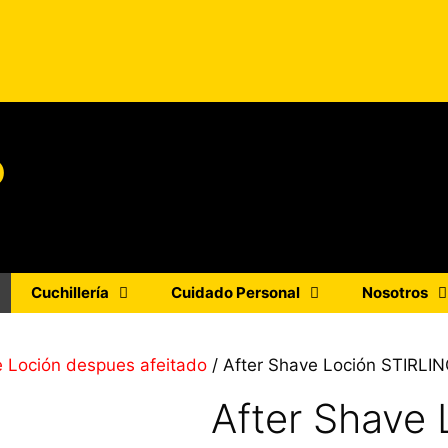
o
Cuchillería
Cuidado Personal
Nosotros
e Loción despues afeitado
/ After Shave Loción STIRL
After Shave