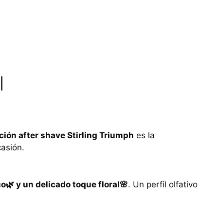
l
ción after shave Stirling Triumph
es la
asión.
co🌿 y un delicado toque floral🌸
. Un perfil olfativo