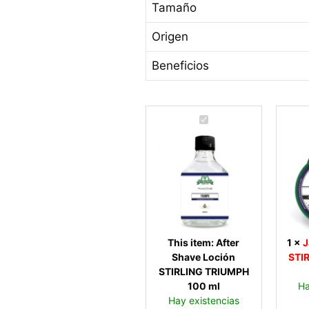
Tamaño
Origen
Beneficios
A
f
t
e
r
S
h
a
v
This item:
After
1
×
J
e
Shave Loción
STI
L
STIRLING TRIUMPH
o
100 ml
Ha
c
Hay existencias
i