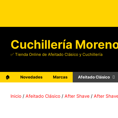
Saltar
al
contenido
Cuchillería Moren
✅ Tienda Online de Afeitado Clásico y Cuchillería
🏠
Novedades
Marcas
Afeitado Clásico
Inicio
/
Afeitado Clásico
/
After Shave
/
After Shav