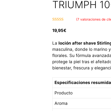
TRIUMPH 10
(
7
valoraciones de cli
4.86
de 5
19,95
€
La
loción after shave Stirli
masculina, donde lo marino y
florales. Su fórmula avanzada
protege la piel tras el afeit
bienestar, frescura y eleganc
Especificaciones resumid
Producto
Aroma