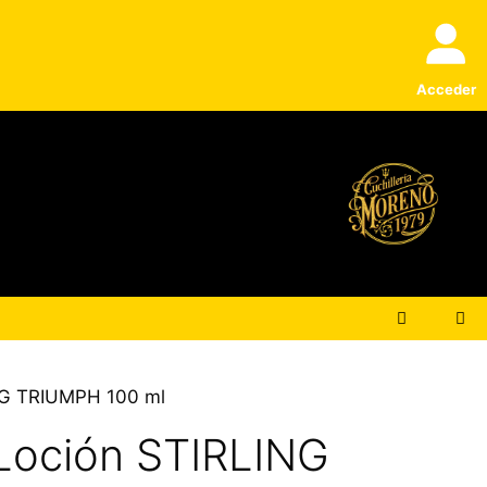
Loción
STIRLING
TRIUMPH
100
Acceder
ml
cantidad
ING TRIUMPH 100 ml
 Loción STIRLING