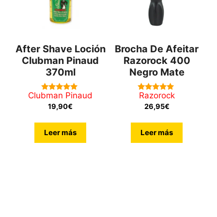
After Shave Loción
Brocha De Afeitar
Clubman Pinaud
Razorock 400
370ml
Negro Mate
Clubman Pinaud
Razorock
5.00
5.00
de 5
de 5
19,90
€
26,95
€
Leer más
Leer más