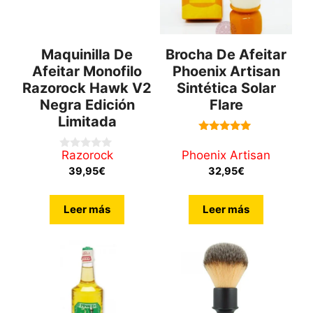
Maquinilla De
Brocha De Afeitar
Afeitar Monofilo
Phoenix Artisan
Razorock Hawk V2
Sintética Solar
Negra Edición
Flare
Limitada
5.00
de 5
Razorock
Phoenix Artisan
0
d
39,95
€
32,95
€
e
5
Leer más
Leer más