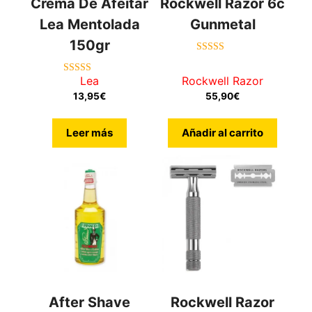
Crema De Afeitar
Rockwell Razor 6c
Lea Mentolada
Gunmetal
150gr
4.80
de 5
Lea
Rockwell Razor
4.83
de 5
13,95
€
55,90
€
Leer más
Añadir al carrito
After Shave
Rockwell Razor