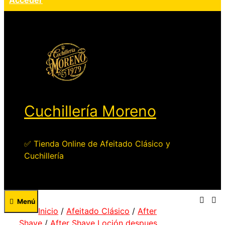
Acceder
Cuchillería Moreno
✅ Tienda Online de Afeitado Clásico y
Cuchillería
Menú
Inicio
/
Afeitado Clásico
/
After
Shave
/
After Shave Loción despues