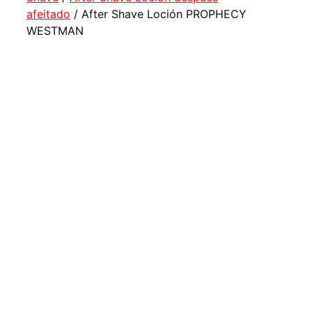
afeitado
/ After Shave Loción PROPHECY
WESTMAN
Af
Sh
Lo
P
W
5.00
d
valora
de
client