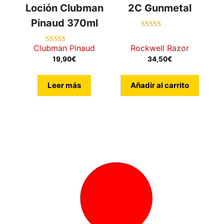
Loción Clubman
2C Gunmetal
Pinaud 370ml
5.00
de 5
Clubman Pinaud
Rockwell Razor
5.00
de 5
19,90
€
34,50
€
Leer más
Añadir al carrito