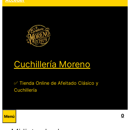
Acceder
Cuchillería Moreno
✅ Tienda Online de Afeitado Clásico y
Cuchillería
0
Menú