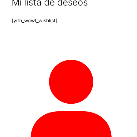
Mi lista de deseos
[yith_wcwl_wishlist]