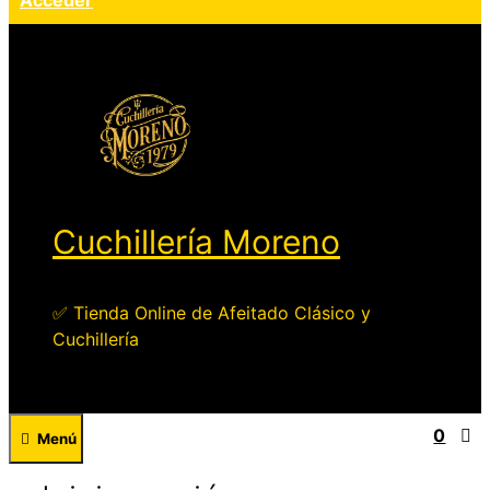
Acceder
Cuchillería Moreno
✅ Tienda Online de Afeitado Clásico y
Cuchillería
0
Menú