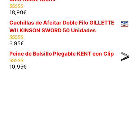
18,90
€
5.00
de 5
Cuchillas de Afeitar Doble Filo GILLETTE
WILKINSON SWORD 50 Unidades
6,95
€
5.00
de 5
Peine de Bolsillo Plegable KENT con Clip
10,95
€
5.00
de 5