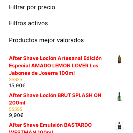
Filtrar por precio
Filtros activos
Productos mejor valorados
After Shave Loción Artesanal Edición
Especial AMADO LEMON LOVER Los
Jabones de Joserra 100ml
15,90
€
5.00
de 5
After Shave Loción BRUT SPLASH ON
200ml
9,90
€
5.00
de 5
After Shave Emulsión BASTARDO
WESTMAN 100ml