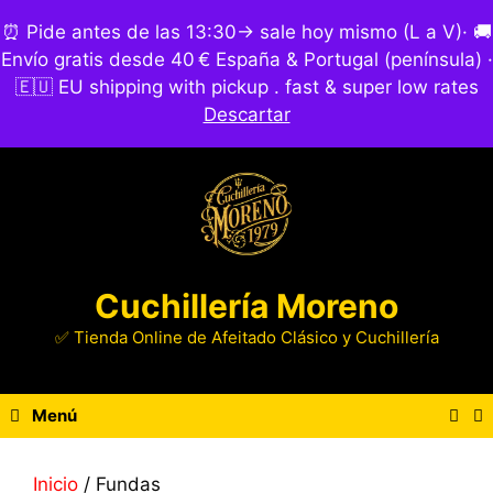
Saltar
⏰ Pide antes de las 13:30→ sale hoy mismo (L a V)· 🚚
al
Envío gratis desde 40 € España & Portugal (península) ·
contenido
🇪🇺 EU shipping with pickup . fast & super low rates
Acceder
Descartar
Cuchillería Moreno
✅ Tienda Online de Afeitado Clásico y Cuchillería
Menú
Inicio
/ Fundas