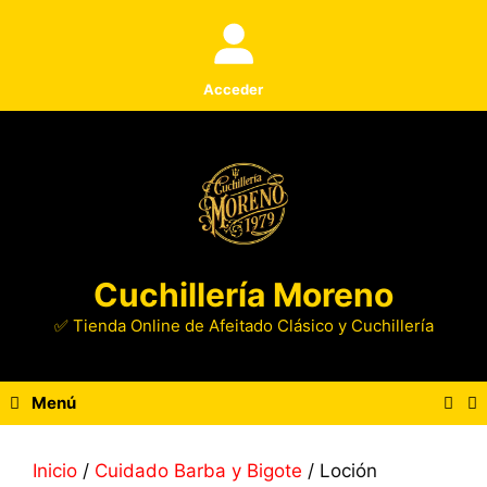
Saltar
al
contenido
Acceder
Cuchillería Moreno
✅ Tienda Online de Afeitado Clásico y Cuchillería
Menú
Inicio
/
Cuidado Barba y Bigote
/ Loción