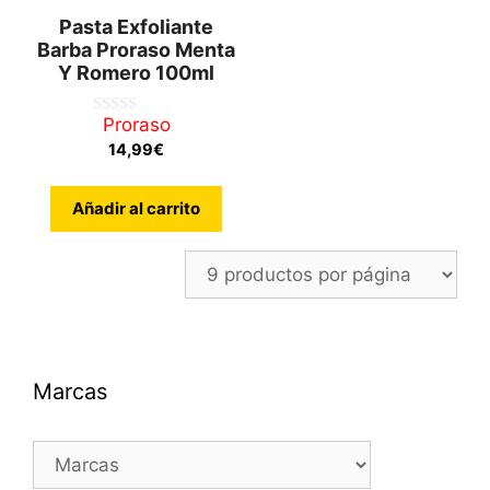
Pasta Exfoliante
Barba Proraso Menta
Y Romero 100ml
Proraso
0
d
14,99
€
e
5
Añadir al carrito
Marcas