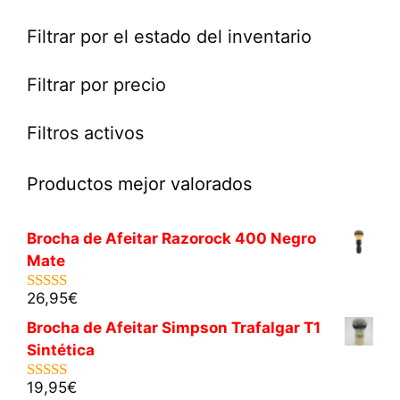
Filtrar por el estado del inventario
Filtrar por precio
Filtros activos
Productos mejor valorados
Brocha de Afeitar Razorock 400 Negro
Mate
26,95
€
5.00
de 5
Brocha de Afeitar Simpson Trafalgar T1
Sintética
19,95
€
5.00
de 5