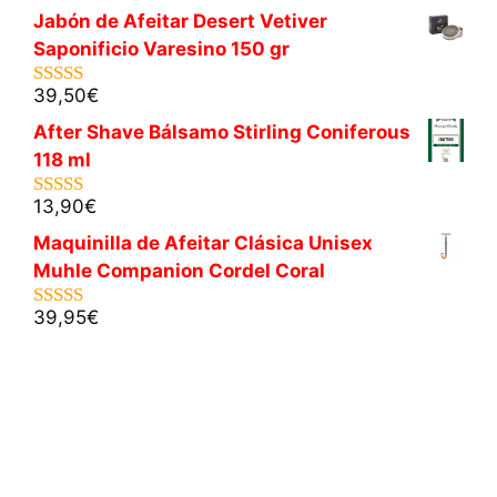
Jabón de Afeitar Desert Vetiver
Saponificio Varesino 150 gr
39,50
€
5.00
de 5
After Shave Bálsamo Stirling Coniferous
118 ml
13,90
€
5.00
de 5
Maquinilla de Afeitar Clásica Unisex
Muhle Companion Cordel Coral
39,95
€
5.00
de 5