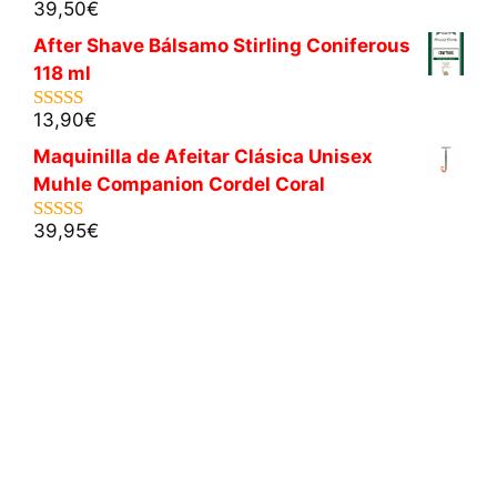
39,50
€
5.00
de 5
After Shave Bálsamo Stirling Coniferous
118 ml
13,90
€
5.00
de 5
Maquinilla de Afeitar Clásica Unisex
Muhle Companion Cordel Coral
39,95
€
5.00
de 5