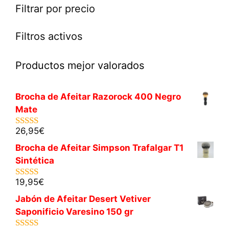
Filtrar por precio
Filtros activos
Productos mejor valorados
Brocha de Afeitar Razorock 400 Negro
Mate
26,95
€
5.00
de 5
Brocha de Afeitar Simpson Trafalgar T1
Sintética
19,95
€
5.00
de 5
Jabón de Afeitar Desert Vetiver
Saponificio Varesino 150 gr