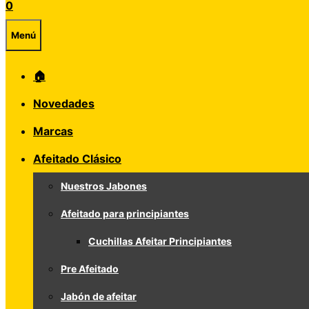
0
Menú
🏠
Novedades
Marcas
Afeitado Clásico
Nuestros Jabones
Afeitado para principiantes
Cuchillas Afeitar Principiantes
Pre Afeitado
Jabón de afeitar