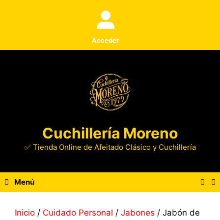
Saltar
al
contenido
Acceder
Cuchillería Moreno
✅ Tienda Online de Afeitado Clásico y Cuchillería
Menú
Inicio
/
Cuidado Personal
/
Jabones
/ Jabón de