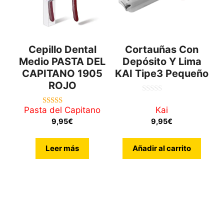
Cepillo Dental
Cortauñas Con
Medio PASTA DEL
Depósito Y Lima
CAPITANO 1905
KAI Tipe3 Pequeño
ROJO
0
d
Pasta del Capitano
Kai
5.00
e
de 5
5
9,95
€
9,95
€
Leer más
Añadir al carrito