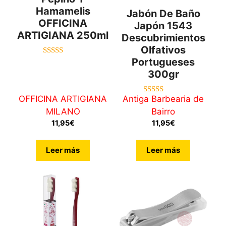
Hamamelis
Jabón De Baño
OFFICINA
Japón 1543
ARTIGIANA 250ml
Descubrimientos
Olfativos
Portugueses
4.64
de 5
300gr
OFFICINA ARTIGIANA
Antiga Barbearia de
5.00
de 5
MILANO
Bairro
11,95
€
11,95
€
Leer más
Leer más