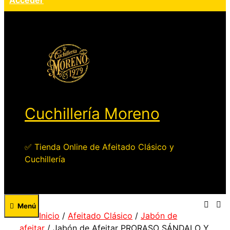
Acceder
Cuchillería Moreno
✅ Tienda Online de Afeitado Clásico y
Cuchillería
Menú
Inicio
/
Afeitado Clásico
/
Jabón de
afeitar
/ Jabón de Afeitar PRORASO SÁNDALO Y