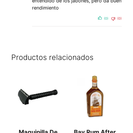
entendido de los jabones, pero da buen
rendimiento
(0)
(0)
Productos relacionados
Maquinilla De
Bay Rum After