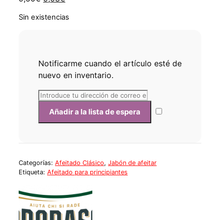
precio
precio
Sin existencias
original
actual
era:
es:
9,50€.
9,03€.
Notificarme cuando el artículo esté de
nuevo en inventario.
Categorías:
Afeitado Clásico
,
Jabón de afeitar
Etiqueta:
Afeitado para principiantes