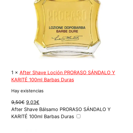
1
×
After Shave Loción PRORASO SÁNDALO Y
KARITÉ 100ml Barbas Duras
Hay existencias
El
El
9,50
€
9,03
€
precio
precio
After Shave Bálsamo PRORASO SÁNDALO Y
original
actual
KARITÉ 100ml Barbas Duras
era:
es:
9,50€.
9,03€.