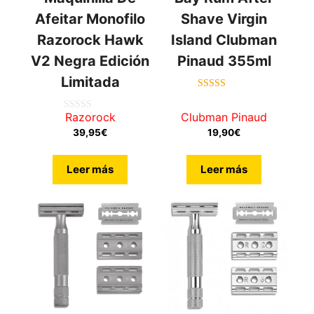
Afeitar Monofilo
Shave Virgin
Razorock Hawk
Island Clubman
V2 Negra Edición
Pinaud 355ml
Limitada
4.60
de 5
Razorock
Clubman Pinaud
0
de
39,95
€
19,90
€
5
Leer más
Leer más