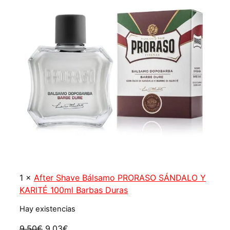
1
×
After Shave Bálsamo PRORASO SÁNDALO Y
KARITÉ 100ml Barbas Duras
Hay existencias
El
El
9,50
€
9,03
€