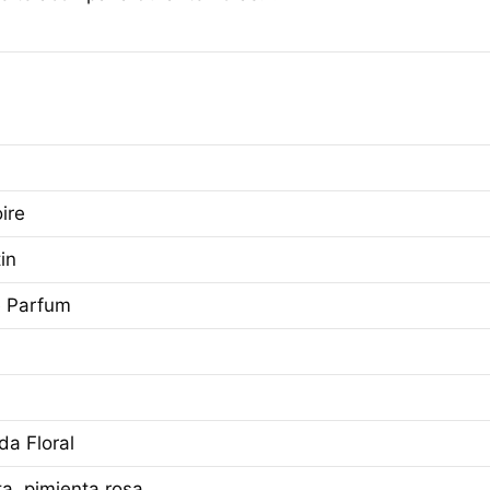
ire
in
e Parfum
a Floral
a, pimienta rosa