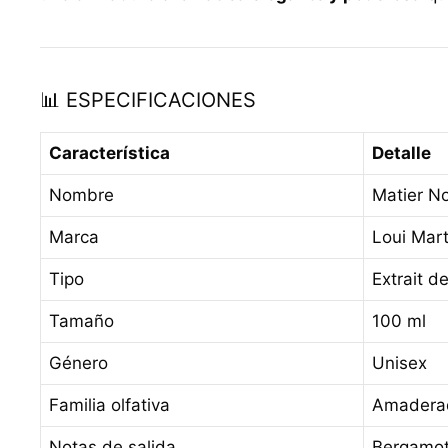
📊 ESPECIFICACIONES
Característica
Detalle
Nombre
Matier No
Marca
Loui Mart
Tipo
Extrait d
Tamaño
100 ml
Género
Unisex
Familia olfativa
Amaderad
Notas de salida
Bergamot