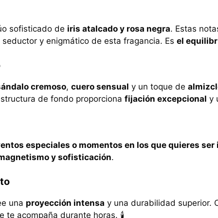
úo sofisticado de
iris atalcado y rosa negra
. Estas not
r seductor y enigmático de esta fragancia. Es
el equilib
o
sándalo cremoso
,
cuero sensual
y un toque de
almizc
estructura de fondo proporciona
fijación excepcional
y 
entos especiales o momentos en los que quieres ser 
 magnetismo y sofisticación
.
to
ee una
proyección intensa
y una durabilidad superior. 
 te acompaña durante horas. 🕯️