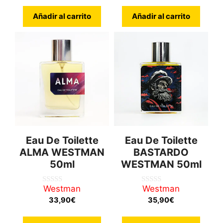
Añadir al carrito
Añadir al carrito
Eau De Toilette
Eau De Toilette
ALMA WESTMAN
BASTARDO
50ml
WESTMAN 50ml
Westman
Westman
0
0
d
d
33,90
€
35,90
€
e
e
5
5