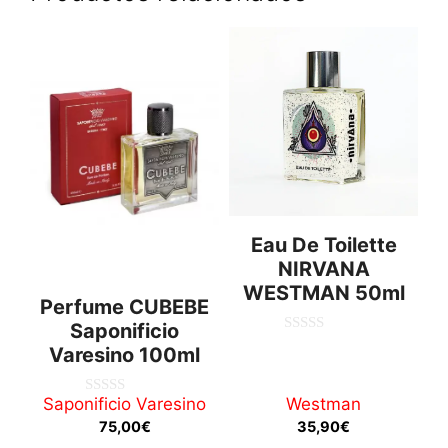
Eau De Toilette
NIRVANA
WESTMAN 50ml
Perfume CUBEBE
Saponificio
0
Varesino 100ml
d
e
5
Saponificio Varesino
Westman
0
d
75,00
€
35,90
€
e
5