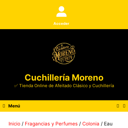
Saltar
al
contenido
Acceder
Cuchillería Moreno
✅ Tienda Online de Afeitado Clásico y Cuchillería
Menú
Inicio
/
Fragancias y Perfumes
/
Colonia
/ Eau