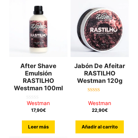
After Shave
Jabón De Afeitar
Emulsión
RASTILHO
RASTILHO
Westman 120g
Westman 100ml
5.00
de 5
Westman
Westman
0
d
17,90
€
22,90
€
e
5
Leer más
Añadir al carrito