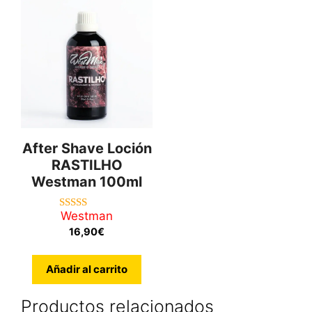
After Shave Loción
RASTILHO
Westman 100ml
Westman
5.00
de 5
16,90
€
Añadir al carrito
Productos relacionados