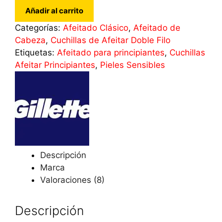
Afeitar
Añadir al carrito
Doble
Categorías:
Afeitado Clásico
,
Afeitado de
filo
Cabeza
,
Cuchillas de Afeitar Doble Filo
GILLETTE
Etiquetas:
Afeitado para principiantes
,
Cuchillas
7
Afeitar Principiantes
,
Pieles Sensibles
O
´CLOCK
SHARPEDGE
20
Unidades
cantidad
Descripción
Marca
Valoraciones (8)
Descripción