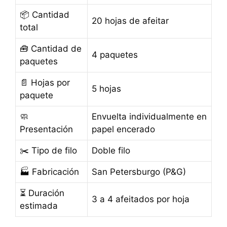
📦 Cantidad
20 hojas de afeitar
total
🧰 Cantidad de
4 paquetes
paquetes
📄 Hojas por
5 hojas
paquete
🧼
Envuelta individualmente en
Presentación
papel encerado
✂️ Tipo de filo
Doble filo
🏭 Fabricación
San Petersburgo (P&G)
⏳ Duración
3 a 4 afeitados por hoja
estimada