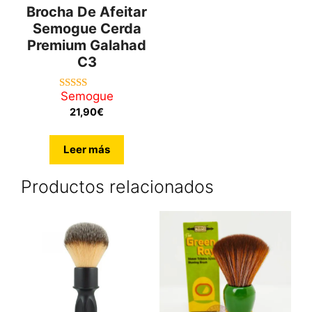
Brocha De Afeitar
Semogue Cerda
Premium Galahad
C3
Semogue
5.00
de 5
21,90
€
Leer más
Productos relacionados