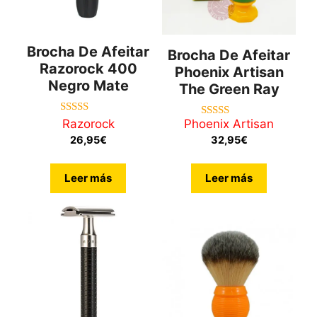
Brocha De Afeitar
Brocha De Afeitar
Razorock 400
Phoenix Artisan
Negro Mate
The Green Ray
5.00
Razorock
Phoenix Artisan
5.00
de 5
de 5
26,95
€
32,95
€
Leer más
Leer más