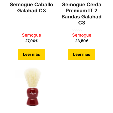
Semogue Caballo
Semogue Cerda
Galahad C3
Premium IT 2
Bandas Galahad
C3
0
d
e
5
Semogue
Semogue
0
d
27,90
€
23,50
€
e
5
Leer más
Leer más