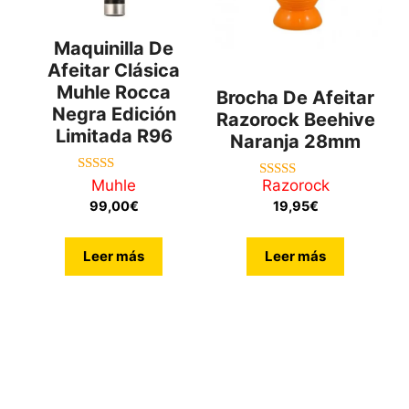
Maquinilla De
Afeitar Clásica
Muhle Rocca
Brocha De Afeitar
Negra Edición
Razorock Beehive
Limitada R96
Naranja 28mm
5.00
Muhle
Razorock
5.00
de 5
de 5
99,00
€
19,95
€
Leer más
Leer más