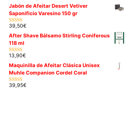
Jabón de Afeitar Desert Vetiver
Saponificio Varesino 150 gr
39,50
€
5.00
de 5
After Shave Bálsamo Stirling Coniferous
118 ml
13,90
€
5.00
de 5
Maquinilla de Afeitar Clásica Unisex
Muhle Companion Cordel Coral
39,95
€
5.00
de 5