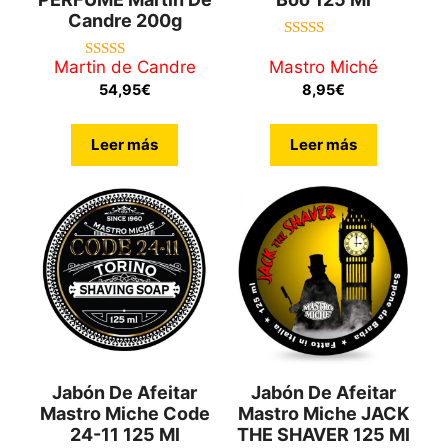
Candre 200g
5.00
de 5
Martin de Candre
Mastro Miché
5.00
de 5
54,95
€
8,95
€
Leer más
Leer más
Jabón De Afeitar
Jabón De Afeitar
Mastro Miche Code
Mastro Miche JACK
24-11 125 Ml
THE SHAVER 125 Ml