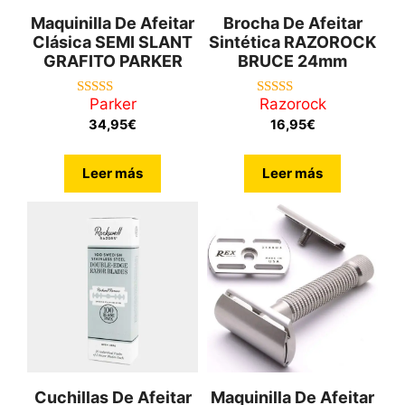
Maquinilla De Afeitar
Brocha De Afeitar
Clásica SEMI SLANT
Sintética RAZOROCK
GRAFITO PARKER
BRUCE 24mm
Parker
Razorock
5.00
5.00
de 5
de 5
34,95
€
16,95
€
Leer más
Leer más
Cuchillas De Afeitar
Maquinilla De Afeitar