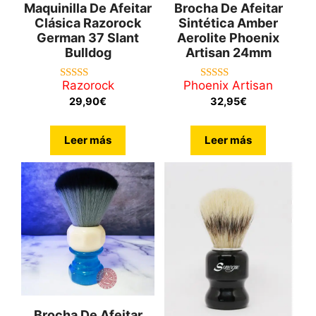
Maquinilla De Afeitar
Brocha De Afeitar
Clásica Razorock
Sintética Amber
German 37 Slant
Aerolite Phoenix
Bulldog
Artisan 24mm
Razorock
Phoenix Artisan
4.88
4.86
de 5
de 5
29,90
€
32,95
€
Leer más
Leer más
Brocha De Afeitar