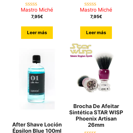
Mastro Miché
Mastro Miché
4.80
5.00
de 5
de 5
7,95
€
7,95
€
Leer más
Leer más
Brocha De Afeitar
Sintética STAR WISP
Phoenix Artisan
After Shave Loción
26mm
Épsilon Blue 100ml