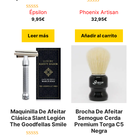
4.83
de 5
Épsilon
Phoenix Artisan
5.00
de 5
9,95
€
32,95
€
Leer más
Añadir al carrito
Maquinilla De Afeitar
Brocha De Afeitar
Clásica Slant Legión
Semogue Cerda
The Goodfellas Smile
Premium Torga C5
Negra