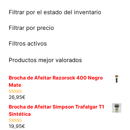
Filtrar por el estado del inventario
Filtrar por precio
Filtros activos
Productos mejor valorados
Brocha de Afeitar Razorock 400 Negro
Mate
26,95
€
5.00
de 5
Brocha de Afeitar Simpson Trafalgar T1
Sintética
19,95
€
5.00
de 5