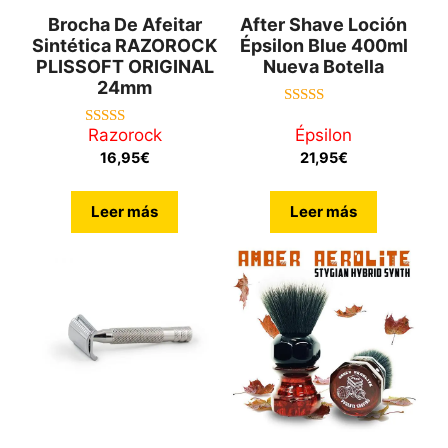
Brocha De Afeitar
After Shave Loción
Sintética RAZOROCK
Épsilon Blue 400ml
PLISSOFT ORIGINAL
Nueva Botella
24mm
5.00
de 5
Razorock
Épsilon
4.75
de 5
16,95
€
21,95
€
Leer más
Leer más