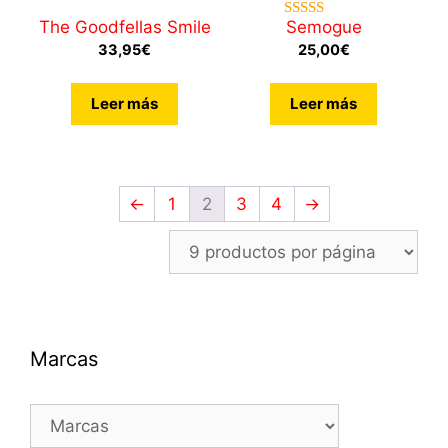
4.87
de 5
The Goodfellas Smile
Semogue
4.71
de 5
33,95
€
25,00
€
Leer más
Leer más
←
1
2
3
4
→
Marcas