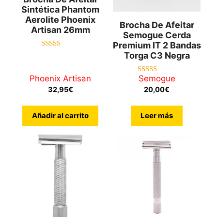
Sintética Phantom
Aerolite Phoenix
Brocha De Afeitar
Artisan 26mm
Semogue Cerda
Premium IT 2 Bandas
4.88
Torga C3 Negra
de 5
Phoenix Artisan
Semogue
4.67
de 5
32,95
€
20,00
€
Añadir al carrito
Leer más