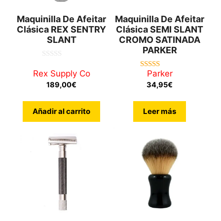
Maquinilla De Afeitar
Maquinilla De Afeitar
Clásica REX SENTRY
Clásica SEMI SLANT
SLANT
CROMO SATINADA
PARKER
0
d
Rex Supply Co
Parker
4.67
e
de 5
189,00
€
34,95
€
5
Añadir al carrito
Leer más