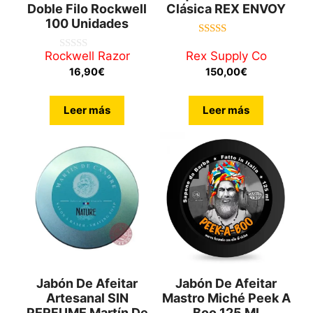
Doble Filo Rockwell
Clásica REX ENVOY
100 Unidades
5.00
de 5
Rockwell Razor
Rex Supply Co
0
d
16,90
€
150,00
€
e
5
Leer más
Leer más
Jabón De Afeitar
Jabón De Afeitar
Artesanal SIN
Mastro Miché Peek A
PERFUME Martín De
Boo 125 Ml