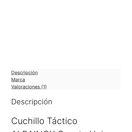
Categ
Cuchil
Cuchil
Cuchil
Tácti
Descripción
Marca
Valoraciones (1)
Descripción
Cuchillo Táctico