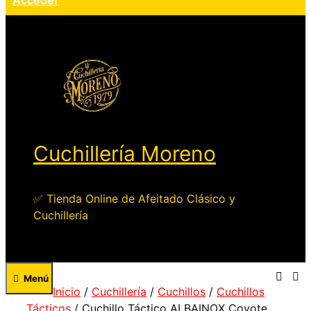
Acceder
Cuchillería Moreno
✅ Tienda Online de Afeitado Clásico y
Cuchillería
Menú
Inicio
/
Cuchillería
/
Cuchillos
/
Cuchillos
Tácticos
/ Cuchillo Táctico ALBAINOX Coyote