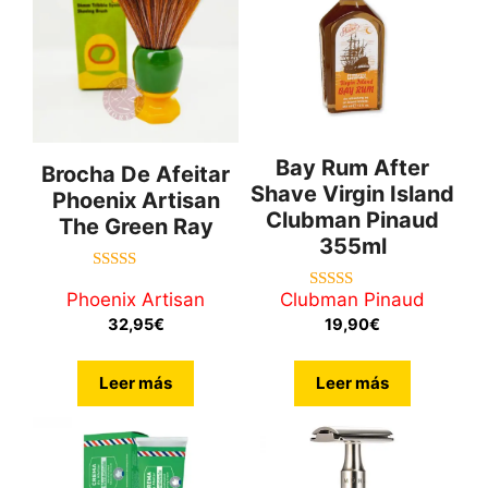
Bay Rum After
Brocha De Afeitar
Shave Virgin Island
Phoenix Artisan
Clubman Pinaud
The Green Ray
355ml
5.00
de 5
Phoenix Artisan
Clubman Pinaud
4.60
de 5
32,95
€
19,90
€
Leer más
Leer más