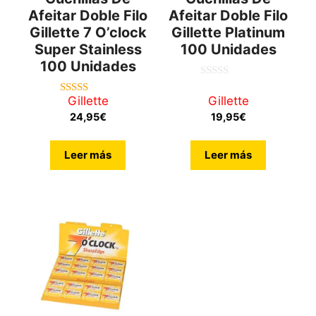
Afeitar Doble Filo
Afeitar Doble Filo
Gillette 7 O’clock
Gillette Platinum
Super Stainless
100 Unidades
100 Unidades
0
d
Gillette
Gillette
5.00
e
de 5
5
24,95
€
19,95
€
Leer más
Leer más