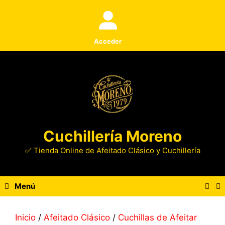
Saltar
al
contenido
Acceder
Cuchillería Moreno
✅ Tienda Online de Afeitado Clásico y Cuchillería
Menú
Inicio
/
Afeitado Clásico
/
Cuchillas de Afeitar