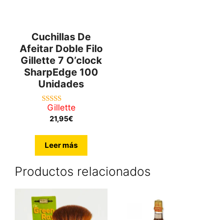
Cuchillas De
Afeitar Doble Filo
Gillette 7 O’clock
SharpEdge 100
Unidades
Gillette
5.00
de 5
21,95
€
Leer más
Productos relacionados