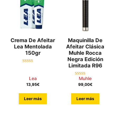
Crema De Afeitar
Maquinilla De
Lea Mentolada
Afeitar Clásica
150gr
Muhle Rocca
Negra Edición
Limitada R96
4.83
de 5
Lea
Muhle
5.00
de 5
13,95
€
99,00
€
Leer más
Leer más