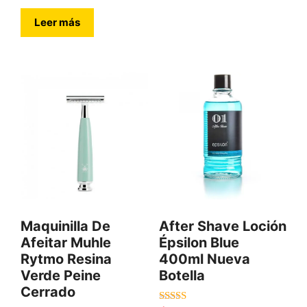
Leer más
Maquinilla De
After Shave Loción
Afeitar Muhle
Épsilon Blue
Rytmo Resina
400ml Nueva
Verde Peine
Botella
Cerrado