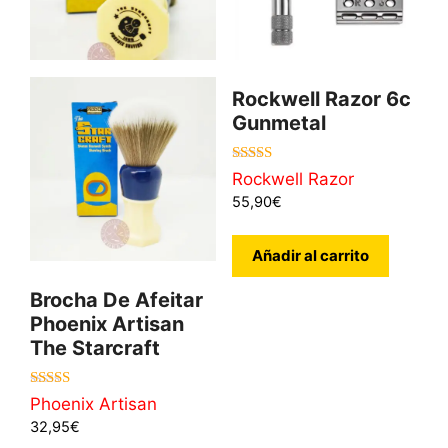
Rockwell Razor 6c
Gunmetal
4.80
Rockwell Razor
de 5
55,90
€
Añadir al carrito
Brocha De Afeitar
Phoenix Artisan
The Starcraft
5.00
Phoenix Artisan
de 5
32,95
€