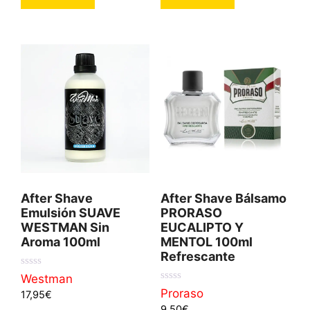
After Shave
After Shave Bálsamo
Emulsión SUAVE
PRORASO
WESTMAN Sin
EUCALIPTO Y
Aroma 100ml
MENTOL 100ml
Refrescante
0
Westman
d
0
Proraso
17,95
€
e
d
5
9,50
€
e