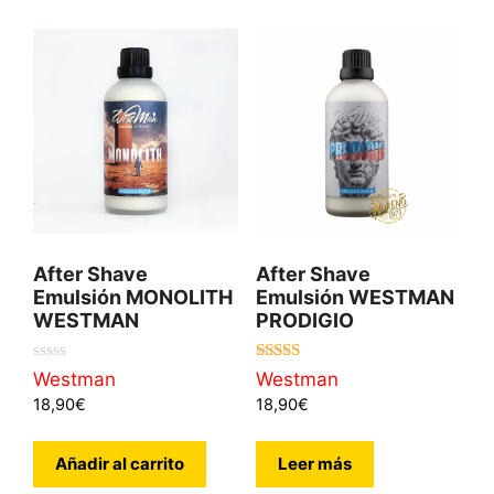
After Shave
After Shave
Emulsión MONOLITH
Emulsión WESTMAN
WESTMAN
PRODIGIO
0
5.00
Westman
Westman
d
de 5
18,90
€
18,90
€
e
5
Añadir al carrito
Leer más