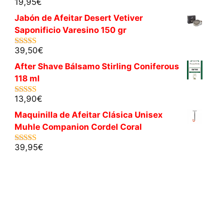
19,95
€
5.00
de 5
Jabón de Afeitar Desert Vetiver
Saponificio Varesino 150 gr
39,50
€
5.00
de 5
After Shave Bálsamo Stirling Coniferous
118 ml
13,90
€
5.00
de 5
Maquinilla de Afeitar Clásica Unisex
Muhle Companion Cordel Coral
39,95
€
5.00
de 5