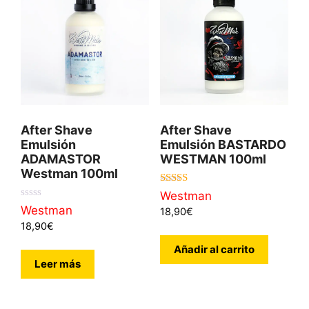
After Shave
After Shave
Emulsión
Emulsión BASTARDO
ADAMASTOR
WESTMAN 100ml
Westman 100ml
5.00
Westman
de 5
0
Westman
18,90
€
d
18,90
€
e
5
Añadir al carrito
Leer más