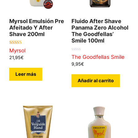
Myrsol Emulsión Pre
Fluido After Shave
Afeitado Y After
Panama Zero Alcohol
Shave 200ml
The Goodfellas’
Smile 100ml
4.95
Myrsol
de 5
0
The Goodfellas Smile
21,95
€
d
9,95
€
e
5
Leer más
Añadir al carrito