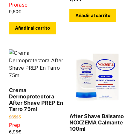
0
Proraso
d
9,50
€
e
Añadir al carrito
5
Añadir al carrito
Crema
Dermoprotectora
After Shave PREP En
Tarro 75ml
After Shave Bálsamo
NOXZEMA Calmante
4.93
Prep
de 5
100ml
6,95
€