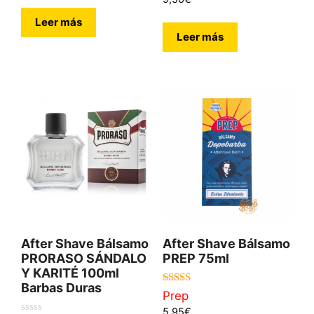
5
Leer más
Leer más
After Shave Bálsamo
After Shave Bálsamo
PRORASO SÁNDALO
PREP 75ml
Y KARITÉ 100ml
Barbas Duras
5.00
Prep
de 5
5,95
€