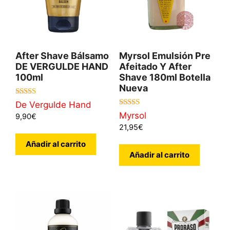
After Shave Bálsamo
Myrsol Emulsión Pre
DE VERGULDE HAND
Afeitado Y After
100ml
Shave 180ml Botella
Nueva
5.00
De Vergulde Hand
de 5
5.00
Myrsol
9,90
€
de 5
21,95
€
Añadir al carrito
Añadir al carrito