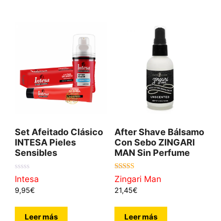
Set Afeitado Clásico
After Shave Bálsamo
INTESA Pieles
Con Sebo ZINGARI
Sensibles
MAN Sin Perfume
0
5.00
Intesa
Zingari Man
d
de 5
9,95
€
21,45
€
e
5
Leer más
Leer más