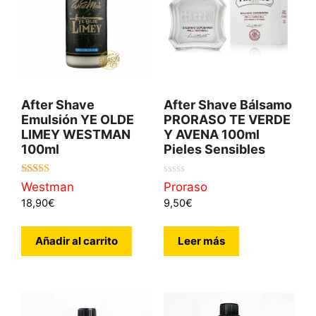
After Shave
After Shave Bálsamo
Emulsión YE OLDE
PRORASO TE VERDE
LIMEY WESTMAN
Y AVENA 100ml
100ml
Pieles Sensibles
5.00
0
Westman
Proraso
de 5
d
18,90
€
9,50
€
e
5
Añadir al carrito
Leer más