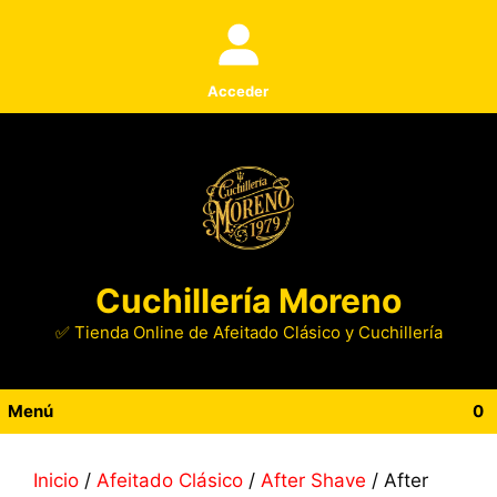
Saltar
al
contenido
Acceder
Cuchillería Moreno
✅ Tienda Online de Afeitado Clásico y Cuchillería
Menú
0
Inicio
/
Afeitado Clásico
/
After Shave
/ After