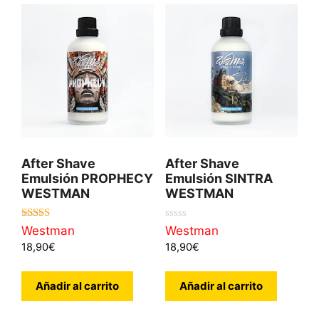
After Shave
After Shave
Emulsión PROPHECY
Emulsión SINTRA
WESTMAN
WESTMAN
4.50
0
Westman
Westman
de 5
d
18,90
€
18,90
€
e
5
Añadir al carrito
Añadir al carrito