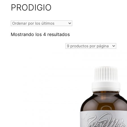
PRODIGIO
Ordenado
Mostrando los 4 resultados
por
los
últimos