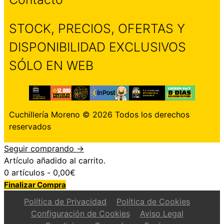
STOCK, PRECIOS, OFERTAS Y
DISPONIBILIDAD EXCLUSIVOS
SÓLO EN WEB
Cuchillería Moreno © 2026 Todos los derechos
reservados
Seguir comprando →
Artículo añadido al carrito.
0 artículos -
0,00
€
Finalizar Compra
Política de Privacidad
Política de Cookies
Configuración de Cookies
Aviso Legal