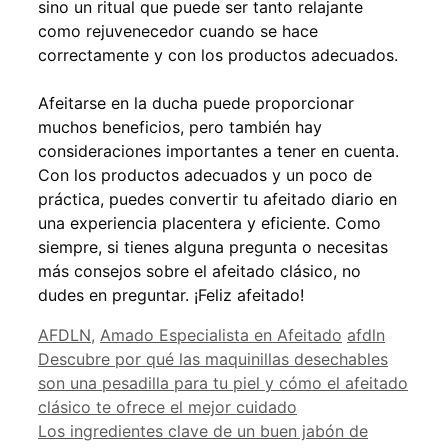
sino un ritual que puede ser tanto relajante
como rejuvenecedor cuando se hace
correctamente y con los productos adecuados.
Afeitarse en la ducha puede proporcionar
muchos beneficios, pero también hay
consideraciones importantes a tener en cuenta.
Con los productos adecuados y un poco de
práctica, puedes convertir tu afeitado diario en
una experiencia placentera y eficiente. Como
siempre, si tienes alguna pregunta o necesitas
más consejos sobre el afeitado clásico, no
dudes en preguntar. ¡Feliz afeitado!
Categorías
Etiquetas
AFDLN
,
Amado Especialista en Afeitado
afdln
Descubre por qué las maquinillas desechables
son una pesadilla para tu piel y cómo el afeitado
clásico te ofrece el mejor cuidado
Los ingredientes clave de un buen jabón de