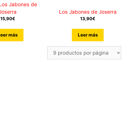
de 5
Los Jabones de
Joserra
Los Jabones de Joserra
15,90
€
13,90
€
Leer más
Leer más