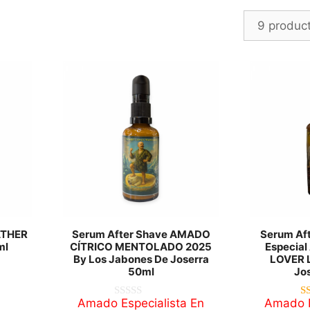
Ordenado
por
los
últimos
ATHER
Serum After Shave AMADO
Serum Aft
ml
CÍTRICO MENTOLADO 2025
Especia
By Los Jabones De Joserra
LOVER 
50ml
Jo
Amado Especialista En
Amado E
0