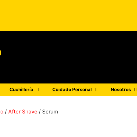
o
Cuchillería
Cuidado Personal
Nosotros
co
/
After Shave
/ Serum