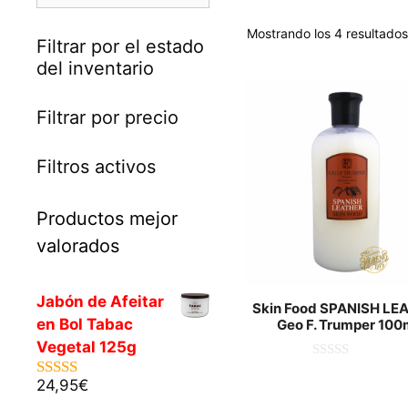
Mostrando los 4 resultados
Filtrar por el estado
del inventario
Filtrar por precio
Filtros activos
Productos mejor
valorados
Jabón de Afeitar
Skin Food SPANISH LE
en Bol Tabac
Geo F. Trumper 100
Vegetal 125g
0
d
24,95
€
5.00
de 5
e
5