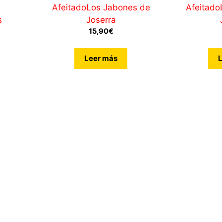
d
Afeitado
Los Jabones de
Afeitado
e
5
s
Joserra
15,90
€
Leer más