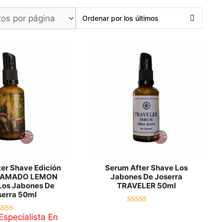
er Shave Edición
Serum After Shave Los
l AMADO LEMON
Jabones De Joserra
Los Jabones De
TRAVELER 50ml
serra 50ml
5.00
specialista En
de 5
5.00