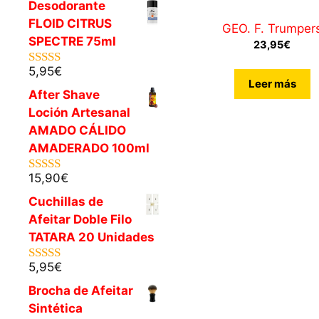
Desodorante
FLOID CITRUS
GEO. F. Trumper
SPECTRE 75ml
23,95
€
5,95
€
5.00
de 5
Leer más
After Shave
Loción Artesanal
AMADO CÁLIDO
AMADERADO 100ml
15,90
€
5.00
de 5
Cuchillas de
Afeitar Doble Filo
TATARA 20 Unidades
5,95
€
5.00
de 5
Brocha de Afeitar
Sintética