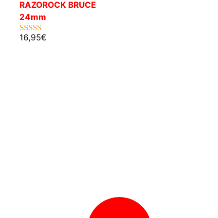
RAZOROCK BRUCE
24mm
16,95
€
5.00
de 5