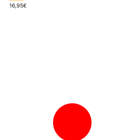
16,95
€
5.00
de 5