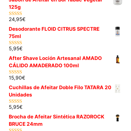
125g
24,95
€
5.00
de 5
Desodorante FLOID CITRUS SPECTRE
75ml
5,95
€
5.00
de 5
After Shave Loción Artesanal AMADO
CÁLIDO AMADERADO 100ml
15,90
€
5.00
de 5
Cuchillas de Afeitar Doble Filo TATARA 20
Unidades
5,95
€
5.00
de 5
Brocha de Afeitar Sintética RAZOROCK
BRUCE 24mm