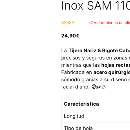
Inox SAM 1
(
2
valoraciones de cli
5.00
de 5
24,90
€
La
Tijera Nariz & Bigote C
precisos y seguros en zonas
mientras que las
hojas recta
Fabricada en
acero quirúrgi
cómodo gracias a su diseño 
facial diario. 🧔✂️👃
Característica
Longitud
Tipo de hoja