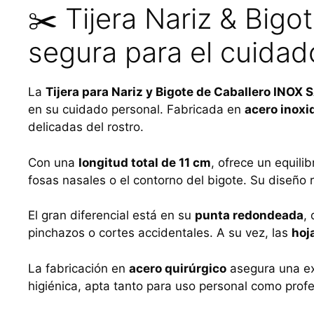
✂️ Tijera Nariz & Big
segura para el cuidad
La
Tijera para Nariz y Bigote de Caballero INO
en su cuidado personal. Fabricada en
acero inoxi
delicadas del rostro.
Con una
longitud total de 11 cm
, ofrece un equil
fosas nasales o el contorno del bigote. Su diseño
El gran diferencial está en su
punta redondeada
,
pinchazos o cortes accidentales. A su vez, las
hoj
La fabricación en
acero quirúrgico
asegura una exc
higiénica, apta tanto para uso personal como profe