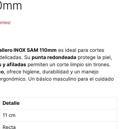
10mm
entes)
aballero INOX SAM 110mm
es ideal para cortes
 delicadas. Su
punta redondeada
protege la piel,
s y afiladas
permiten un corte limpio sin tirones.
co
, ofrece higiene, durabilidad y un manejo
ergonómico. Un básico masculino para el cuidado
Detalle
11 cm
Recta