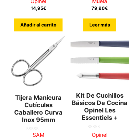
Opinel
Muela
5.00
0
de 5
d
14,95
€
79,90
€
e
5
Añadir al carrito
Leer más
Kit De Cuchillos
Tijera Manicura
Básicos De Cocina
Cutículas
Opinel Les
Caballero Curva
Essentiels +
Inox 95mm
0
SAM
Opinel
0
d