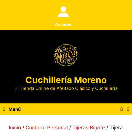
Saltar
al
contenido
Acceder
Cuchillería Moreno
✅ Tienda Online de Afeitado Clásico y Cuchillería
Menú
Inicio
/
Cuidado Personal
/
Tijeras Bigote
/ Tijera