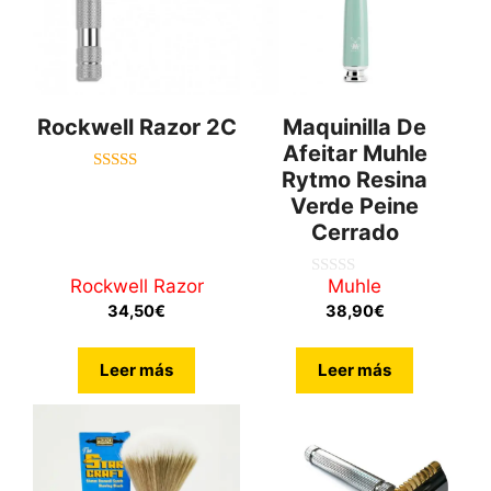
Rockwell Razor 2C
Maquinilla De
Afeitar Muhle
Rytmo Resina
4.00
de 5
Verde Peine
Cerrado
Rockwell Razor
Muhle
0
d
34,50
€
38,90
€
e
5
Leer más
Leer más