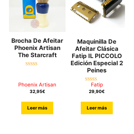
Brocha De Afeitar
Maquinilla De
Phoenix Artisan
Afeitar Clásica
The Starcraft
Fatip IL PICCOLO
Edición Especial 2
Peines
5.00
de 5
Phoenix Artisan
Fatip
5.00
de 5
32,95
€
29,90
€
Leer más
Leer más