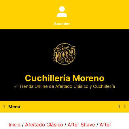
Saltar
al
contenido
Acceder
Cuchillería Moreno
✅ Tienda Online de Afeitado Clásico y Cuchillería
Menú
Inicio
/
Afeitado Clásico
/
After Shave
/
After