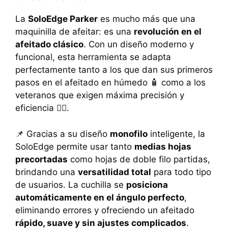
U
La
SoloEdge Parker
es mucho más que una
n
maquinilla de afeitar: es una
revolución en el
i
d
afeitado clásico
. Con un diseño moderno y
a
funcional, esta herramienta se adapta
d
perfectamente tanto a los que dan sus primeros
e
pasos en el afeitado en húmedo 🧴 como a los
s
veteranos que exigen máxima precisión y
eficiencia 🧔‍♂️.
📌 Gracias a su diseño
monofilo
inteligente, la
SoloEdge permite usar tanto
medias hojas
precortadas
como hojas de doble filo partidas,
brindando una
versatilidad total
para todo tipo
de usuarios. La cuchilla se
posiciona
automáticamente en el ángulo perfecto
,
eliminando errores y ofreciendo un afeitado
rápido, suave y sin ajustes complicados
.