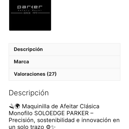
s
D
L
G
O
E
R
P
D
A
P
R
L
K
A
E
Descripción
T
R
I
Marca
N
U
Valoraciones (27)
M
S
A
Descripción
L
O
O
🪒🌍 Maquinilla de Afeitar Clásica
N
Monofilo SOLOEDGE PARKER –
1
Precisión, sostenibilidad e innovación en
0
un solo trazo ⚙️✨
0