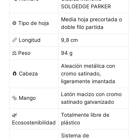
SOLOEDGE PARKER
Media hoja precortada o
⚙️ Tipo de hoja
doble filo partida
📏 Longitud
9,8 cm
⚖️ Peso
94 g
Aleación metálica con
🧲 Cabeza
cromo satinado,
ligeramente imantada
Latón macizo con cromo
🔩 Mango
satinado galvanizado
🌿
Totalmente libre de
Ecosostenibilidad
plástico
Sistema de