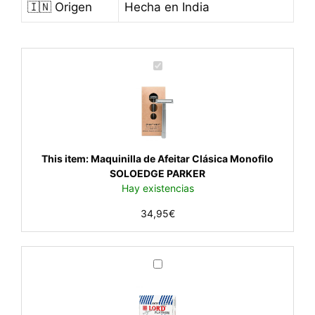
🇮🇳 Origen
Hecha en India
M
a
q
u
i
n
i
This item:
Maquinilla de Afeitar Clásica Monofilo
l
SOLOEDGE PARKER
l
Hay existencias
a
34,95
€
d
e
A
f
C
e
u
i
c
t
h