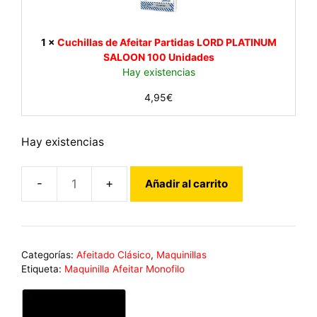
a
i
r
l
C
l
1
×
Cuchillas de Afeitar Partidas LORD PLATINUM
l
a
SALOON 100 Unidades
á
s
Hay existencias
s
d
i
4,95
€
e
c
A
a
f
M
Hay existencias
e
o
i
n
t
o
Añadir al carrito
a
Maquinilla
f
r
de
i
P
l
Afeitar
a
o
Clásica
r
S
Categorías:
Afeitado Clásico
,
Maquinillas
Monofilo
t
Etiqueta:
Maquinilla Afeitar Monofilo
O
i
SOLOEDGE
L
d
PARKER
O
a
cantidad
E