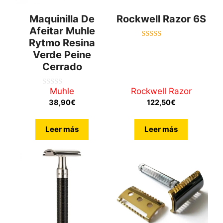
Maquinilla De
Rockwell Razor 6S
Afeitar Muhle
Rytmo Resina
5.00
de 5
Verde Peine
Cerrado
Muhle
Rockwell Razor
0
d
38,90
€
122,50
€
e
5
Leer más
Leer más