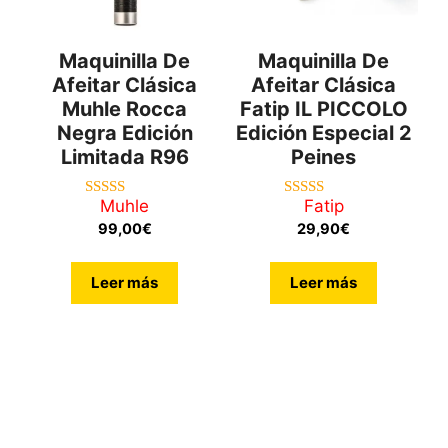
Maquinilla De
Maquinilla De
Afeitar Clásica
Afeitar Clásica
Muhle Rocca
Fatip IL PICCOLO
Negra Edición
Edición Especial 2
Limitada R96
Peines
Muhle
Fatip
5.00
5.00
de 5
de 5
99,00
€
29,90
€
Leer más
Leer más