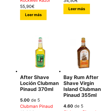
Rockwell Razor
34,50
€
55,90
€
Leer más
Leer más
After Shave
Bay Rum After
Loción Clubman
Shave Virgin
Pinaud 370ml
Island Clubman
Pinaud 355ml
5.00
de 5
4.60
de 5
Clubman Pinaud