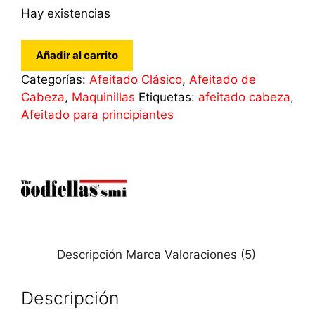
Hay existencias
Maquinilla
Añadir al carrito
de
Categorías:
Afeitado Clásico
,
Afeitado de
Afeitar
Cabeza
,
Maquinillas
Etiquetas:
afeitado cabeza
,
Clásica
Afeitado para principiantes
Impero
Peine
Cerrado
The
Goodfellas
Smile
cantidad
Descripción
Marca
Valoraciones (5)
Descripción