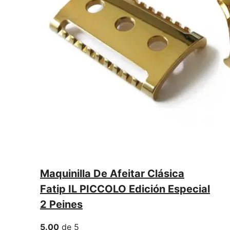
Maquinilla De Afeitar Clásica
Fatip IL PICCOLO Edición Especial
2 Peines
5.00
de 5