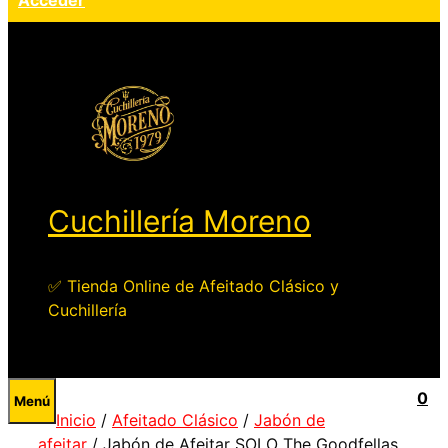
Acceder
Cuchillería Moreno
✅ Tienda Online de Afeitado Clásico y
Cuchillería
0
Menú
Inicio
/
Afeitado Clásico
/
Jabón de
afeitar
/ Jabón de Afeitar SOLO The Goodfellas