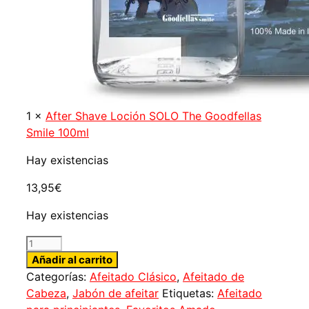
1
×
After Shave Loción SOLO The Goodfellas
Smile 100ml
Hay existencias
13,95
€
Hay existencias
Jabón
de
Añadir al carrito
Afeitar
Categorías:
Afeitado Clásico
,
Afeitado de
SOLO
Cabeza
,
Jabón de afeitar
Etiquetas:
Afeitado
The