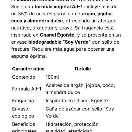
Smile con
fórmula vegetal AJ-1
incluye más de
un 35% de aceites puros como
argán, jojoba,
coco y almendra dulce
, ofreciendo un afeitado
nutritivo, protector y suave. Su fragancia está
inspirada en
Chanel Égoïste
, y se presenta en un
envase
biodegradable “Soy Verde”
con sello de
frescura. Requiere más agua para obtener una
espuma óptima.
Característica
Detalle
Contenido
100ml
Aceites de argán, jojoba, coco,
Fórmula AJ-1
almendra dulce
Fragancia
Inspirada en Chanel Égoïste
Envase
Caña de azúcar con sello “Soy
ecológico
Verde”
Beneficios
Hidratación, protección,
principales
suavidad, elasticidad