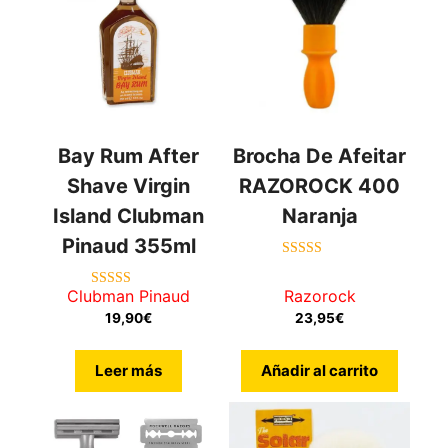
Bay Rum After
Brocha De Afeitar
Shave Virgin
RAZOROCK 400
Island Clubman
Naranja
Pinaud 355ml
5.00
de 5
Clubman Pinaud
Razorock
4.60
de 5
19,90
€
23,95
€
Leer más
Añadir al carrito