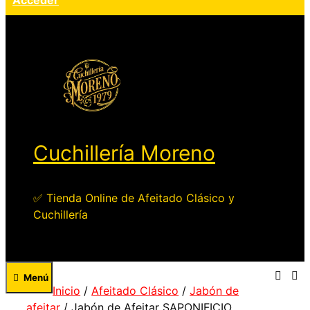
Acceder
Cuchillería Moreno
✅ Tienda Online de Afeitado Clásico y
Cuchillería
Menú
Inicio
/
Afeitado Clásico
/
Jabón de
afeitar
/ Jabón de Afeitar SAPONIFICIO