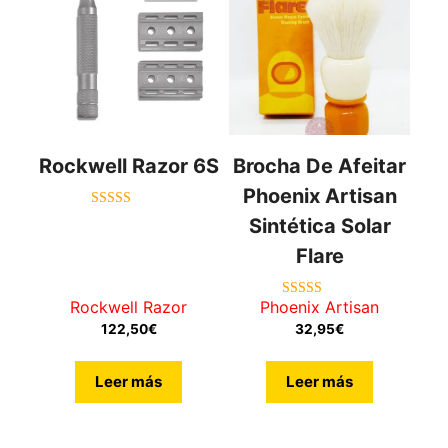
Rockwell Razor 6S
Brocha De Afeitar
Phoenix Artisan
5.00
Sintética Solar
de 5
Flare
Rockwell Razor
Phoenix Artisan
5.00
de 5
122,50
€
32,95
€
Leer más
Leer más