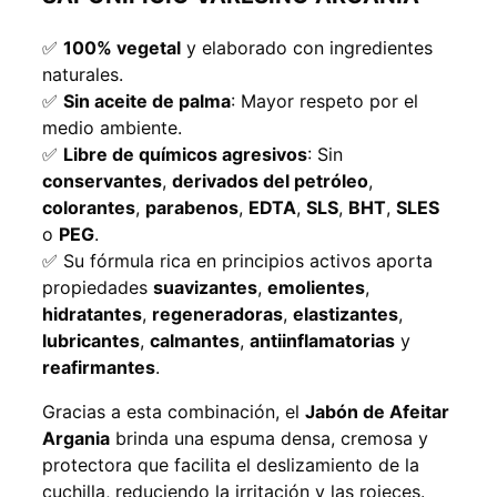
✅
100% vegetal
y elaborado con ingredientes
naturales.
✅
Sin aceite de palma
: Mayor respeto por el
medio ambiente.
✅
Libre de químicos agresivos
: Sin
conservantes
,
derivados del petróleo
,
colorantes
,
parabenos
,
EDTA
,
SLS
,
BHT
,
SLES
o
PEG
.
✅ Su fórmula rica en principios activos aporta
propiedades
suavizantes
,
emolientes
,
hidratantes
,
regeneradoras
,
elastizantes
,
lubricantes
,
calmantes
,
antiinflamatorias
y
reafirmantes
.
Gracias a esta combinación, el
Jabón de Afeitar
Argania
brinda una espuma densa, cremosa y
protectora que facilita el deslizamiento de la
cuchilla, reduciendo la irritación y las rojeces.