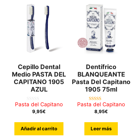
Cepillo Dental
Dentífrico
Medio PASTA DEL
BLANQUEANTE
CAPITANO 1905
Pasta Del Capitano
AZUL
1905 75ml
Pasta del Capitano
Pasta del Capitano
0
4.67
d
de 5
9,95
€
8,95
€
e
5
Añadir al carrito
Leer más