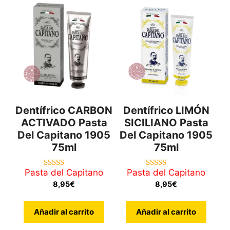
Dentífrico CARBON
Dentífrico LIMÓN
ACTIVADO Pasta
SICILIANO Pasta
Del Capitano 1905
Del Capitano 1905
75ml
75ml
Pasta del Capitano
Pasta del Capitano
4.50
5.00
de 5
de 5
8,95
€
8,95
€
Añadir al carrito
Añadir al carrito