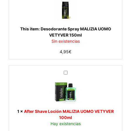
s
o
d
o
r
This item:
Desodorante Spray MALIZIA UOMO
a
VETYVER 150ml
n
Sin existencias
t
4,95
€
e
S
p
r
A
a
f
y
t
M
e
A
r
L
S
I
h
1
×
After Shave Loción MALIZIA UOMO VETYVER
Z
a
100ml
I
v
Hay existencias
A
e