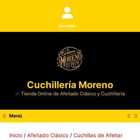
Saltar
al
contenido
Acceder
Cuchillería Moreno
✅ Tienda Online de Afeitado Clásico y Cuchillería
Menú
Inicio
/
Afeitado Clásico
/
Cuchillas de Afeitar