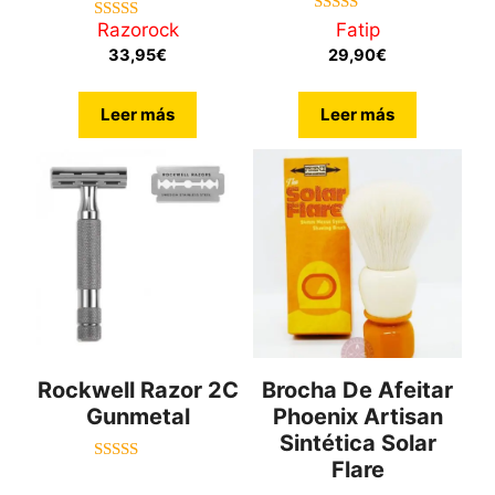
5.00
Razorock
Fatip
5.00
de 5
de 5
33,95
€
29,90
€
Leer más
Leer más
Rockwell Razor 2C
Brocha De Afeitar
Gunmetal
Phoenix Artisan
Sintética Solar
Flare
5.00
de 5