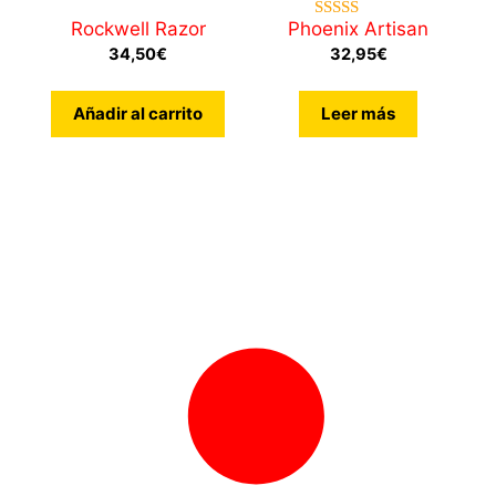
Rockwell Razor
Phoenix Artisan
5.00
de 5
34,50
€
32,95
€
Añadir al carrito
Leer más