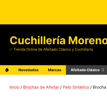
Saltar
al
contenido
Cuchillería Moren
✅ Tienda Online de Afeitado Clásico y Cuchillería
🏠
Novedades
Marcas
Afeitado Clásico
Inicio
/
Brochas de Afeitar
/
Pelo Sintético
/ Brocha