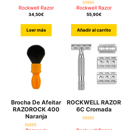
4.00
de 5
Rockwell Razor
Rockwell Razor
4.80
de 5
34,50
€
55,90
€
Leer más
Añadir al carrito
Brocha De Afeitar
ROCKWELL RAZOR
RAZOROCK 400
6C Cromada
Naranja
4.71
de 5