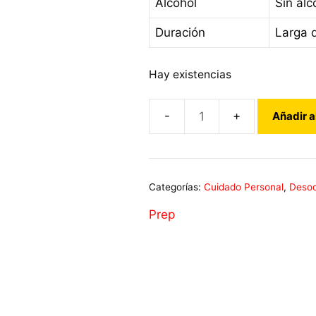
Alcohol
Sin alc
Duración
Larga 
Hay existencias
Añadir a
Desodorante
Crema
PREP
35ml
Categorías:
Cuidado Personal
,
Desod
cantidad
Prep