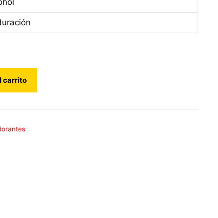
ohol
duración
l carrito
orantes