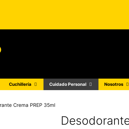
o
Cuchillería
Cuidado Personal
Nosotros
rante Crema PREP 35ml
Desodorant