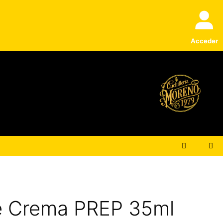
PREP
35ml
cantidad
Acceder
e Crema PREP 35ml